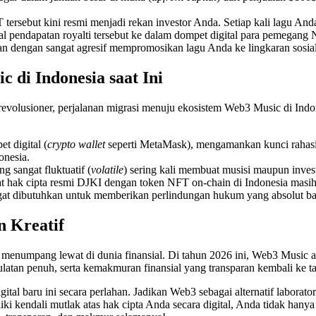
rsebut kini resmi menjadi rekan investor Anda. Setiap kali lagu Anda 
al pendapatan royalti tersebut ke dalam dompet digital para pemegang
an dengan sangat agresif mempromosikan lagu Anda ke lingkaran sosia
di Indonesia saat Ini
evolusioner, perjalanan migrasi menuju ekosistem Web3 Music di Indo
 digital (
crypto wallet
seperti MetaMask), mengamankan kunci rahasi
onesia.
g sangat fluktuatif (
volatile
) sering kali membuat musisi maupun invest
 hak cipta resmi DJKI dengan token NFT on-chain di Indonesia masih b
at dibutuhkan untuk memberikan perlindungan hukum yang absolut ba
 Kreatif
ng menumpang lewat di dunia finansial. Di tahun 2026 ini, Web3 Musi
ulatan penuh, serta kemakmuran finansial yang transparan kembali ke t
gital baru ini secara perlahan. Jadikan Web3 sebagai alternatif labor
iki kendali mutlak atas hak cipta Anda secara digital, Anda tidak h