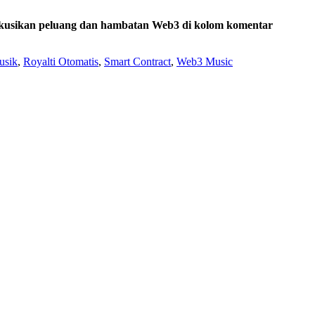
diskusikan peluang dan hambatan Web3 di kolom komentar
sik
,
Royalti Otomatis
,
Smart Contract
,
Web3 Music