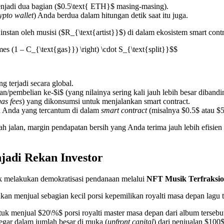
enjadi dua bagian ($0.5\text{ ETH}$ masing-masing).
ypto wallet
) Anda berdua dalam hitungan detik saat itu juga.
instan oleh musisi ($R_{\text{artist}}$) di dalam ekosistem smart cont
es (1 – C_{\text{gas}}) \right) \cdot S_{\text{split}}$$
g terjadi secara global.
an/pembelian ke-$i$ (yang nilainya sering kali jauh lebih besar dibandi
gas fees
) yang dikonsumsi untuk menjalankan smart contract.
ta Anda yang tercantum di dalam
smart contract
(misalnya $0.5$ atau $
gah jalan, margin pendapatan bersih yang Anda terima jauh lebih efisie
adi Rekan Investor
uk melakukan demokratisasi pendanaan melalui
NFT Musik Terfraksion
ainkan menjual sebagian kecil porsi kepemilikan royalti masa depan lag
k menjual $20\%$ porsi royalti master masa depan dari album tersebu
gar dalam jumlah besar di muka (
upfront capital
) dari penjualan $100