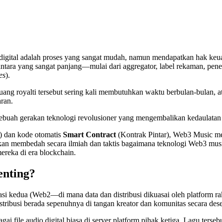
 digital adalah proses yang sangat mudah, namun mendapatkan hak keuan
rantara yang sangat panjang—mulai dari aggregator, label rekaman, pene
es
).
 uang royalti tersebut sering kali membutuhkan waktu berbulan-bulan, 
aran.
ah sebuah gerakan teknologi revolusioner yang mengembalikan kedaulatan
) dan kode otomatis
Smart Contract
(Kontrak Pintar), Web3 Music me
ini akan membedah secara ilmiah dan taktis bagaimana teknologi Web3 m
reka di era blockchain.
enting?
si kedua (Web2—di mana data dan distribusi dikuasai oleh platform rak
tribusi berada sepenuhnya di tangan kreator dan komunitas secara desen
ai file audio digital biasa di server platform pihak ketiga. Lagu terse