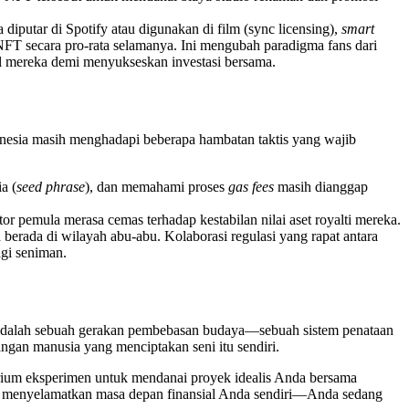
diputar di Spotify atau digunakan di film (sync licensing),
smart
 NFT secara pro-rata selamanya. Ini mengubah paradigma fans dari
l mereka demi menyukseskan investasi bersama.
nesia masih menghadapi beberapa hambatan taktis yang wajib
a (
seed phrase
), dan memahami proses
gas fees
masih dianggap
or pemula merasa cemas terhadap kestabilan nilai aset royalti mereka.
erada di wilayah abu-abu. Kolaborasi regulasi yang rapat antara
gi seniman.
c adalah sebuah gerakan pembebasan budaya—sebuah sistem penataan
angan manusia yang menciptakan seni itu sendiri.
atorium eksperimen untuk mendanai proyek idealis Anda bersama
anya menyelamatkan masa depan finansial Anda sendiri—Anda sedang