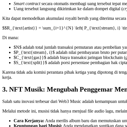
Smart contract
secara otomatis membagi uang tersebut tepat m
Uang tersebut langsung dikirimkan ke dalam dompet digital (
cr
Kita dapat memodelkan akumulasi royalti bersih yang diterima secara 
$$R_{\text{artist}} = \sum_{i=1}^{N} \left( P_{\text{stream}, i} \tim
Di mana:
$N$ adalah total jumlah transaksi pemutaran atau pembelian yan
$P_{\text{stream}, i}$ adalah nilai pembayaran bruto per putar
$C_{\text{gas}}$ adalah biaya transaksi jaringan blockchain (
$S_{\text{split}}$ adalah porsi persentase pembagian hak cip
Karena tidak ada komisi perantara pihak ketiga yang dipotong di ten
kerja.
3. NFT Musik: Mengubah Penggemar Menj
Salah satu inovasi terbesar dari Web3 Music adalah kemampuan unt
Melalui metode ini, musisi tidak hanya menjual file audio lagu, mel
Cara Kerjanya:
Anda merilis album baru dan memutuskan untu
Keuntungan bagi Musisi:
Anda mendapatkan suntikan dana se