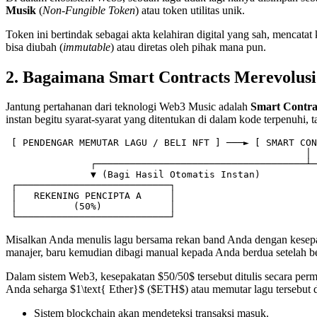
Musik
(
Non-Fungible Token
) atau token utilitas unik.
Token ini bertindak sebagai akta kelahiran digital yang sah, mencatat
bisa diubah (
immutable
) atau diretas oleh pihak mana pun.
2. Bagaimana Smart Contracts Merevolusi
Jantung pertahanan dari teknologi Web3 Music adalah
Smart Contra
instan begitu syarat-syarat yang ditentukan di dalam kode terpenuhi
 [ PENDENGAR MEMUTAR LAGU / BELI NFT ] ───► [ SMART CON
                                                     │

               ┌─────────────────────────────────────┴─
               ▼ (Bagi Hasil Otomatis Instan)          
 ┌───────────────────────────┐                         
 │   REKENING PENCIPTA A     │                         
 │          (50%)            │                         
Misalkan Anda menulis lagu bersama rekan band Anda dengan kesepaka
manajer, baru kemudian dibagi manual kepada Anda berdua setelah b
Dalam sistem Web3, kesepakatan $50/50$ tersebut ditulis secara per
Anda seharga $1\text{ Ether}$ ($ETH$) atau memutar lagu tersebut di
Sistem blockchain akan mendeteksi transaksi masuk.