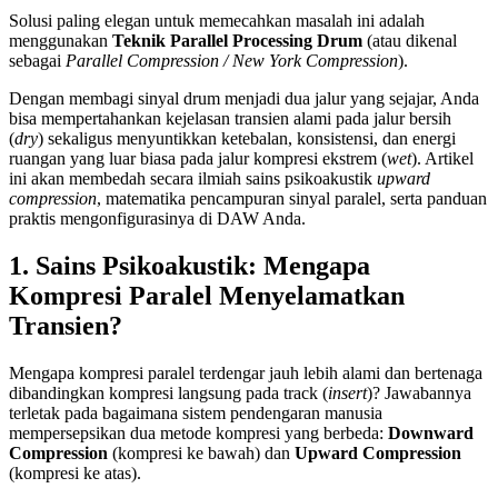
Solusi paling elegan untuk memecahkan masalah ini adalah
menggunakan
Teknik Parallel Processing Drum
(atau dikenal
sebagai
Parallel Compression / New York Compression
).
Dengan membagi sinyal drum menjadi dua jalur yang sejajar, Anda
bisa mempertahankan kejelasan transien alami pada jalur bersih
(
dry
) sekaligus menyuntikkan ketebalan, konsistensi, dan energi
ruangan yang luar biasa pada jalur kompresi ekstrem (
wet
). Artikel
ini akan membedah secara ilmiah sains psikoakustik
upward
compression
, matematika pencampuran sinyal paralel, serta panduan
praktis mengonfigurasinya di DAW Anda.
1. Sains Psikoakustik: Mengapa
Kompresi Paralel Menyelamatkan
Transien?
Mengapa kompresi paralel terdengar jauh lebih alami dan bertenaga
dibandingkan kompresi langsung pada track (
insert
)? Jawabannya
terletak pada bagaimana sistem pendengaran manusia
mempersepsikan dua metode kompresi yang berbeda:
Downward
Compression
(kompresi ke bawah) dan
Upward Compression
(kompresi ke atas).