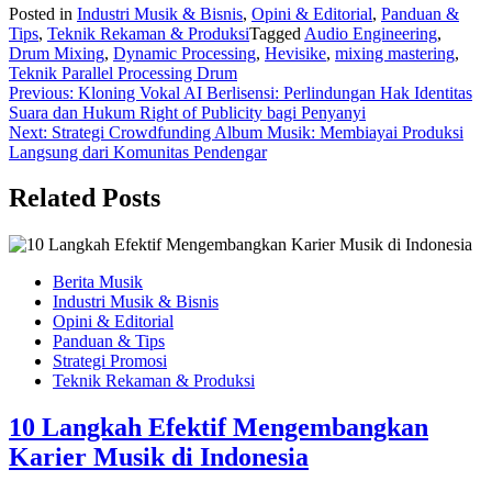
Posted in
Industri Musik & Bisnis
,
Opini & Editorial
,
Panduan &
Tips
,
Teknik Rekaman & Produksi
Tagged
Audio Engineering
,
Drum Mixing
,
Dynamic Processing
,
Hevisike
,
mixing mastering
,
Teknik Parallel Processing Drum
Navigasi
Previous:
Kloning Vokal AI Berlisensi: Perlindungan Hak Identitas
Suara dan Hukum Right of Publicity bagi Penyanyi
pos
Next:
Strategi Crowdfunding Album Musik: Membiayai Produksi
Langsung dari Komunitas Pendengar
Related Posts
Berita Musik
Industri Musik & Bisnis
Opini & Editorial
Panduan & Tips
Strategi Promosi
Teknik Rekaman & Produksi
10 Langkah Efektif Mengembangkan
Karier Musik di Indonesia