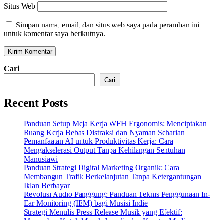
Situs Web
Simpan nama, email, dan situs web saya pada peramban ini
untuk komentar saya berikutnya.
Cari
Cari
Recent Posts
Panduan Setup Meja Kerja WFH Ergonomis: Menciptakan
Ruang Kerja Bebas Distraksi dan Nyaman Seharian
Pemanfaatan AI untuk Produktivitas Kerja: Cara
Mengakselerasi Output Tanpa Kehilangan Sentuhan
Manusiawi
Panduan Strategi Digital Marketing Organik: Cara
Membangun Trafik Berkelanjutan Tanpa Ketergantungan
Iklan Berbayar
Revolusi Audio Panggung: Panduan Teknis Penggunaan In-
Ear Monitoring (IEM) bagi Musisi Indie
Strategi Menulis Press Release Musik yang Efektif: