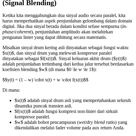
(Signal Blending)
Ketika kita menggabungkan dua sinyal audio secara paralel, kita
harus memperhatikan aspek penjumlahan gelombang dalam domain
digital. Jika dua sinyal berada dalam kondisi sefase sempurna (
in-
phase/coherent
), penjumlahan amplitudo akan melahirkan
penguatan linier yang dapat dihitung secara matematis.
Misalkan sinyal drum kering asli dinyatakan sebagai fungsi waktu
$x(t)$, dan sinyal drum yang melewati kompresor paralel
dinyatakan sebagai $f(x(t))$. Sinyal keluaran akhir drum ($y(t)$)
adalah penjumlahan tertimbang dari kedua jalur tersebut berdasarkan
koefisien blending $w$ (di mana $0 \le w \le 1$):
$$y(t) = (1 – w) \cdot x(t) + w \cdot f(x(t))$$
Di mana:
$x(t)$ adalah sinyal drum asli yang mempertahankan seluruh
dinamika puncak transien asli.
$f(x(t))$ adalah fungsi kompresi non-linier dari sirkuit
kompresor paralel.
$w$ adalah bobot pencampuran (
wet/dry blend ratio
) yang
dikendalikan melalui fader volume pada aux return Anda.