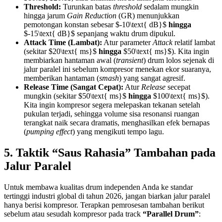
Threshold:
Turunkan batas
threshold
sedalam mungkin
hingga jarum
Gain Reduction
(GR) menunjukkan
pemotongan konstan sebesar $-10\text{ dB}$
hingga
$-15\text{ dB}$ sepanjang waktu drum dipukul.
Attack Time (Lambat):
Atur parameter
Attack
relatif lambat
(sekitar $20\text{ ms}$
hingga
$50\text{ ms}$). Kita ingin
membiarkan hantaman awal (
transient
) drum lolos sejenak di
jalur paralel ini sebelum kompresor menekan ekor suaranya,
memberikan hantaman (
smash
) yang sangat agresif.
Release Time (Sangat Cepat):
Atur
Release
secepat
mungkin (sekitar $50\text{ ms}$
hingga
$100\text{ ms}$).
Kita ingin kompresor segera melepaskan tekanan setelah
pukulan terjadi, sehingga volume sisa resonansi ruangan
terangkat naik secara dramatis, menghasilkan efek bernapas
(
pumping effect
) yang mengikuti tempo lagu.
5. Taktik “Saus Rahasia” Tambahan pada
Jalur Paralel
Untuk membawa kualitas drum independen Anda ke standar
tertinggi industri global di tahun 2026, jangan biarkan jalur paralel
hanya berisi kompresor. Terapkan pemrosesan tambahan berikut
sebelum atau sesudah kompresor pada track
“Parallel Drum”
: