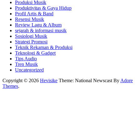
Produksi Musik
Produktivitas & Gaya Hidup
Profil Artis & Band
Resensi Musik
Review Lagu & Album
sejarah & informasi musik
Sosiologi Musik
Strategi Promosi
Teknik Rekaman & Produksi
Teknologi & Gadget
Tips Audio
Tren Musik
Uncategorized
Copyright © 2026
Hevisike
Theme: National Newscast By
Adore
Themes
.