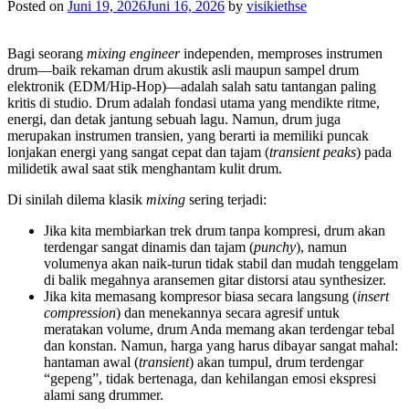
Posted on
Juni 19, 2026
Juni 16, 2026
by
visikiethse
Bagi seorang
mixing engineer
independen, memproses instrumen
drum—baik rekaman drum akustik asli maupun sampel drum
elektronik (EDM/Hip-Hop)—adalah salah satu tantangan paling
kritis di studio. Drum adalah fondasi utama yang mendikte ritme,
energi, dan detak jantung sebuah lagu. Namun, drum juga
merupakan instrumen transien, yang berarti ia memiliki puncak
lonjakan energi yang sangat cepat dan tajam (
transient peaks
) pada
milidetik awal saat stik menghantam kulit drum.
Di sinilah dilema klasik
mixing
sering terjadi:
Jika kita membiarkan trek drum tanpa kompresi, drum akan
terdengar sangat dinamis dan tajam (
punchy
), namun
volumenya akan naik-turun tidak stabil dan mudah tenggelam
di balik megahnya aransemen gitar distorsi atau synthesizer.
Jika kita memasang kompresor biasa secara langsung (
insert
compression
) dan menekannya secara agresif untuk
meratakan volume, drum Anda memang akan terdengar tebal
dan konstan. Namun, harga yang harus dibayar sangat mahal:
hantaman awal (
transient
) akan tumpul, drum terdengar
“gepeng”, tidak bertenaga, dan kehilangan emosi ekspresi
alami sang drummer.