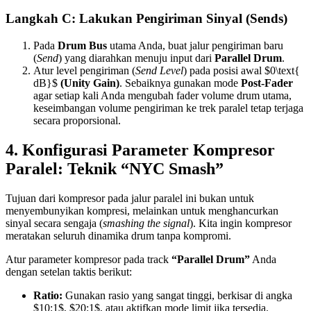
Langkah C: Lakukan Pengiriman Sinyal (Sends)
Pada
Drum Bus
utama Anda, buat jalur pengiriman baru
(
Send
) yang diarahkan menuju input dari
Parallel Drum
.
Atur level pengiriman (
Send Level
) pada posisi awal $0\text{
dB}$
(Unity Gain)
. Sebaiknya gunakan mode
Post-Fader
agar setiap kali Anda mengubah fader volume drum utama,
keseimbangan volume pengiriman ke trek paralel tetap terjaga
secara proporsional.
4. Konfigurasi Parameter Kompresor
Paralel: Teknik “NYC Smash”
Tujuan dari kompresor pada jalur paralel ini bukan untuk
menyembunyikan kompresi, melainkan untuk menghancurkan
sinyal secara sengaja (
smashing the signal
). Kita ingin kompresor
meratakan seluruh dinamika drum tanpa kompromi.
Atur parameter kompresor pada track
“Parallel Drum”
Anda
dengan setelan taktis berikut:
Ratio:
Gunakan rasio yang sangat tinggi, berkisar di angka
$10:1$, $20:1$, atau aktifkan mode limit jika tersedia.