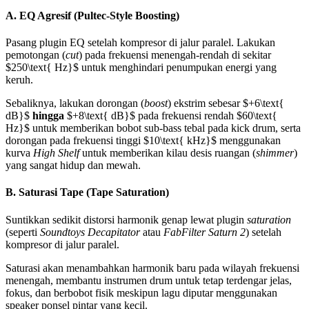
A. EQ Agresif (Pultec-Style Boosting)
Pasang plugin EQ setelah kompresor di jalur paralel. Lakukan
pemotongan (
cut
) pada frekuensi menengah-rendah di sekitar
$250\text{ Hz}$ untuk menghindari penumpukan energi yang
keruh.
Sebaliknya, lakukan dorongan (
boost
) ekstrim sebesar $+6\text{
dB}$
hingga
$+8\text{ dB}$ pada frekuensi rendah $60\text{
Hz}$ untuk memberikan bobot sub-bass tebal pada kick drum, serta
dorongan pada frekuensi tinggi $10\text{ kHz}$ menggunakan
kurva
High Shelf
untuk memberikan kilau desis ruangan (
shimmer
)
yang sangat hidup dan mewah.
B. Saturasi Tape (Tape Saturation)
Suntikkan sedikit distorsi harmonik genap lewat plugin
saturation
(seperti
Soundtoys Decapitator
atau
FabFilter Saturn 2
) setelah
kompresor di jalur paralel.
Saturasi akan menambahkan harmonik baru pada wilayah frekuensi
menengah, membantu instrumen drum untuk tetap terdengar jelas,
fokus, dan berbobot fisik meskipun lagu diputar menggunakan
speaker ponsel pintar yang kecil.