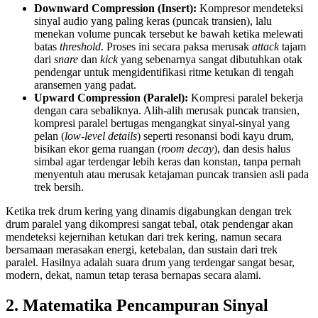
Downward Compression (Insert):
Kompresor mendeteksi
sinyal audio yang paling keras (puncak transien), lalu
menekan volume puncak tersebut ke bawah ketika melewati
batas
threshold
. Proses ini secara paksa merusak
attack
tajam
dari
snare
dan
kick
yang sebenarnya sangat dibutuhkan otak
pendengar untuk mengidentifikasi ritme ketukan di tengah
aransemen yang padat.
Upward Compression (Paralel):
Kompresi paralel bekerja
dengan cara sebaliknya. Alih-alih merusak puncak transien,
kompresi paralel bertugas mengangkat sinyal-sinyal yang
pelan (
low-level details
) seperti resonansi bodi kayu drum,
bisikan ekor gema ruangan (
room decay
), dan desis halus
simbal agar terdengar lebih keras dan konstan, tanpa pernah
menyentuh atau merusak ketajaman puncak transien asli pada
trek bersih.
Ketika trek drum kering yang dinamis digabungkan dengan trek
drum paralel yang dikompresi sangat tebal, otak pendengar akan
mendeteksi kejernihan ketukan dari trek kering, namun secara
bersamaan merasakan energi, ketebalan, dan sustain dari trek
paralel. Hasilnya adalah suara drum yang terdengar sangat besar,
modern, dekat, namun tetap terasa bernapas secara alami.
2. Matematika Pencampuran Sinyal