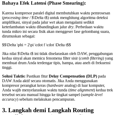
Bahaya Efek Latensi (Phase Smearing):
Karena kompresor paralel digital membutuhkan waktu pemrosesan
(
processing time
/ $\Delta t$) untuk menghitung algoritma deteksi
amplifikasi, sinyal pada jalur
wet
akan mengalami sedikit
keterlambatan waktu dibandingkan jalur
dry
. Perbedaan waktu
tunda mikro ini secara fisik akan menggeser fase gelombang suara,
dirumuskan sebagai:
$$\Delta \phi = 2\pi \cdot f \cdot \Delta t$$
Jika nilai $\Delta t$ ini tidak diselaraskan oleh DAW, penggabungan
kedua sinyal akan memicu fenomena filter sisir (
comb filtering
) yang
membuat drum Anda terdengar tipis, hampa, atau aneh di frekuensi
tinggi.
Solusi Taktis:
Pastikan fitur
Delay Compensation (DLP)
pada
DAW Anda aktif secara otomatis. Jika Anda menggunakan
kompresor perangkat keras (
hardware
analog) di luar komputer,
Anda wajib menyelaraskan waktu tunda (
time alignment
) kedua trek
tersebut secara manual hingga ke tingkat sampel (
sample-level
accuracy
) sebelum melakukan pencampuran.
3. Langkah demi Langkah Routing