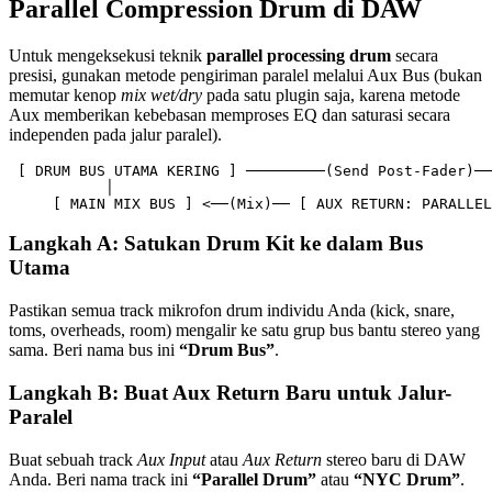
Parallel Compression Drum di DAW
Untuk mengeksekusi teknik
parallel processing drum
secara
presisi, gunakan metode pengiriman paralel melalui Aux Bus (bukan
memutar kenop
mix wet/dry
pada satu plugin saja, karena metode
Aux memberikan kebebasan memproses EQ dan saturasi secara
independen pada jalur paralel).
 [ DRUM BUS UTAMA KERING ] ─────────(Send Post-Fader)──
           │                                           
Langkah A: Satukan Drum Kit ke dalam Bus
Utama
Pastikan semua track mikrofon drum individu Anda (kick, snare,
toms, overheads, room) mengalir ke satu grup bus bantu stereo yang
sama. Beri nama bus ini
“Drum Bus”
.
Langkah B: Buat Aux Return Baru untuk Jalur-
Paralel
Buat sebuah track
Aux Input
atau
Aux Return
stereo baru di DAW
Anda. Beri nama track ini
“Parallel Drum”
atau
“NYC Drum”
.