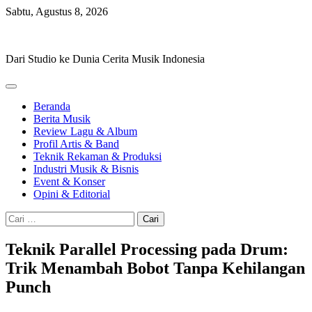
Skip
Sabtu, Agustus 8, 2026
to
Hevisike
content
Dari Studio ke Dunia Cerita Musik Indonesia
Beranda
Berita Musik
Review Lagu & Album
Profil Artis & Band
Teknik Rekaman & Produksi
Industri Musik & Bisnis
Event & Konser
Opini & Editorial
Cari
untuk:
Teknik Parallel Processing pada Drum:
Trik Menambah Bobot Tanpa Kehilangan
Punch