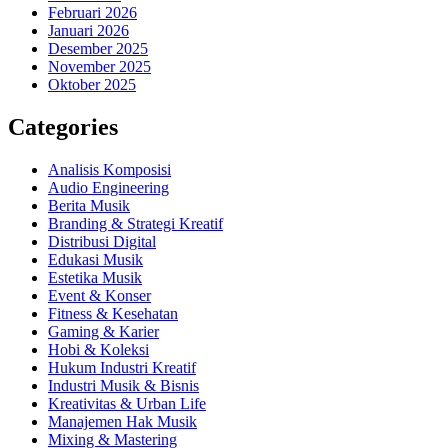
Februari 2026
Januari 2026
Desember 2025
November 2025
Oktober 2025
Categories
Analisis Komposisi
Audio Engineering
Berita Musik
Branding & Strategi Kreatif
Distribusi Digital
Edukasi Musik
Estetika Musik
Event & Konser
Fitness & Kesehatan
Gaming & Karier
Hobi & Koleksi
Hukum Industri Kreatif
Industri Musik & Bisnis
Kreativitas & Urban Life
Manajemen Hak Musik
Mixing & Mastering