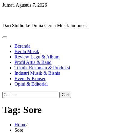
Skip
Jumat, Agustus 7, 2026
to
Hevisike
content
Dari Studio ke Dunia Cerita Musik Indonesia
Beranda
Berita Musik
Review Lagu & Album
Profil Artis & Band
Teknik Rekaman & Produksi
Industri Musik & Bisnis
Event & Konser
Opini & Editorial
Cari
untuk:
Tag:
Sore
Home
Sore