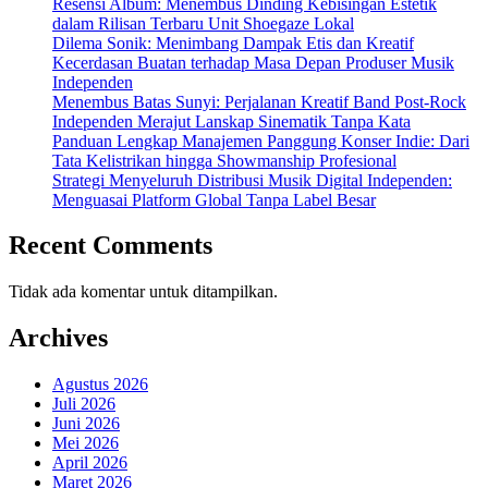
Resensi Album: Menembus Dinding Kebisingan Estetik
dalam Rilisan Terbaru Unit Shoegaze Lokal
Dilema Sonik: Menimbang Dampak Etis dan Kreatif
Kecerdasan Buatan terhadap Masa Depan Produser Musik
Independen
Menembus Batas Sunyi: Perjalanan Kreatif Band Post-Rock
Independen Merajut Lanskap Sinematik Tanpa Kata
Panduan Lengkap Manajemen Panggung Konser Indie: Dari
Tata Kelistrikan hingga Showmanship Profesional
Strategi Menyeluruh Distribusi Musik Digital Independen:
Menguasai Platform Global Tanpa Label Besar
Recent Comments
Tidak ada komentar untuk ditampilkan.
Archives
Agustus 2026
Juli 2026
Juni 2026
Mei 2026
April 2026
Maret 2026