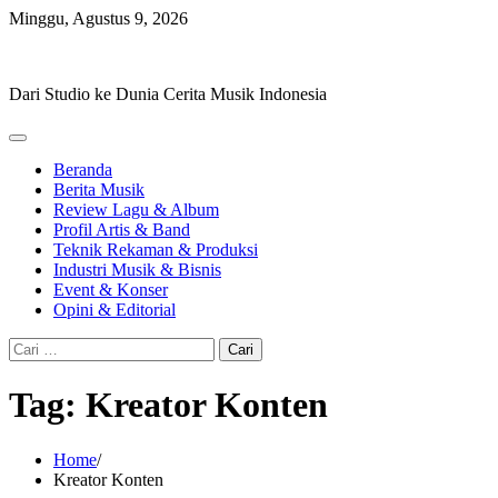
Skip
Minggu, Agustus 9, 2026
to
Hevisike
content
Dari Studio ke Dunia Cerita Musik Indonesia
Beranda
Berita Musik
Review Lagu & Album
Profil Artis & Band
Teknik Rekaman & Produksi
Industri Musik & Bisnis
Event & Konser
Opini & Editorial
Cari
untuk:
Tag:
Kreator Konten
Home
Kreator Konten