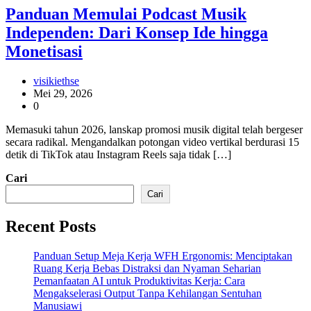
Panduan Memulai Podcast Musik
Independen: Dari Konsep Ide hingga
Monetisasi
visikiethse
Mei 29, 2026
0
Memasuki tahun 2026, lanskap promosi musik digital telah bergeser
secara radikal. Mengandalkan potongan video vertikal berdurasi 15
detik di TikTok atau Instagram Reels saja tidak […]
Cari
Cari
Recent Posts
Panduan Setup Meja Kerja WFH Ergonomis: Menciptakan
Ruang Kerja Bebas Distraksi dan Nyaman Seharian
Pemanfaatan AI untuk Produktivitas Kerja: Cara
Mengakselerasi Output Tanpa Kehilangan Sentuhan
Manusiawi