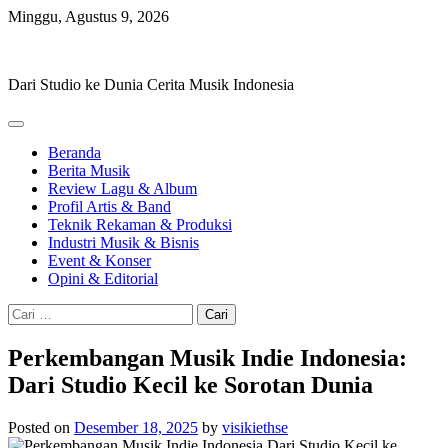
Skip
Minggu, Agustus 9, 2026
to
Hevisike
content
Dari Studio ke Dunia Cerita Musik Indonesia
Beranda
Berita Musik
Review Lagu & Album
Profil Artis & Band
Teknik Rekaman & Produksi
Industri Musik & Bisnis
Event & Konser
Opini & Editorial
Cari
untuk:
Perkembangan Musik Indie Indonesia:
Dari Studio Kecil ke Sorotan Dunia
Posted on
Desember 18, 2025
by
visikiethse