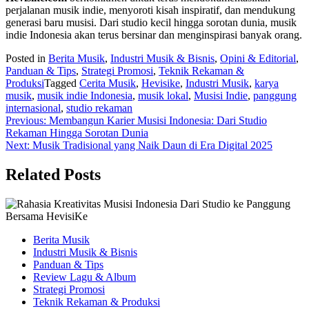
perjalanan musik indie, menyoroti kisah inspiratif, dan mendukung
generasi baru musisi. Dari studio kecil hingga sorotan dunia, musik
indie Indonesia akan terus bersinar dan menginspirasi banyak orang.
Posted in
Berita Musik
,
Industri Musik & Bisnis
,
Opini & Editorial
,
Panduan & Tips
,
Strategi Promosi
,
Teknik Rekaman &
Produksi
Tagged
Cerita Musik
,
Hevisike
,
Industri Musik
,
karya
musik
,
musik indie Indonesia
,
musik lokal
,
Musisi Indie
,
panggung
internasional
,
studio rekaman
Navigasi
Previous:
Membangun Karier Musisi Indonesia: Dari Studio
Rekaman Hingga Sorotan Dunia
pos
Next:
Musik Tradisional yang Naik Daun di Era Digital 2025
Related Posts
Berita Musik
Industri Musik & Bisnis
Panduan & Tips
Review Lagu & Album
Strategi Promosi
Teknik Rekaman & Produksi