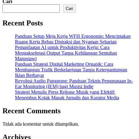
Cari
Cari
Recent Posts
Panduan Setup Meja Kerja WFH Ergonomis: Menciptakan
Ruang Kerja Bebas Distraksi dan Nyaman Seharian
Pemanfaatan AI untuk Produktivitas Kerja: Cara
Mengakselerasi Output Tanpa Kehilangan Sentuhan
Manusiawi
Panduan Strategi Digital Marketing Organik: Cara
Membangun Trafik Berkelanjutan Tanpa Ketergantungan
Iklan Berbayar
Revolusi Audio Panggung: Panduan Teknis Penggunaan In-
Ear Monitoring (IEM) bagi Musisi Indie
Strategi Menulis Press Release Musik yang Efektif:
Menembus Kotak Masuk Jurnalis dan Kurator Media
Recent Comments
Tidak ada komentar untuk ditampilkan.
Archives