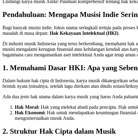
Lindungi karya musik Anda! Panduan komprehensif tentang hak kekayaan
Pendahuluan: Mengapa Musisi Indie Seri
Bagi banyak musisi indie, fokus utama seringkali tertuju pada prose
masalah di masa depan:
Hak Kekayaan Intelektual (HKI)
.
Di industri musik Indonesia yang terus berkembang, memahami hak a
musisi mengalami kerugian finansial atau kehilangan kendali atas k
bagaimana cara mengamankan aset intelektual Anda agar tetap aman d
1. Memahami Dasar HKI: Apa yang Seben
Dalam hukum hak cipta di Indonesia, karya musik dikategorikan sebag
bentuk nyata (misalnya, setelah lagu direkam atau ditulis notasi/lir
Ada dua jenis hak utama dalam karya musik yang harus Anda pahami
Hak Moral:
Hak yang melekat abadi pada pencipta. Hak untuk
Hak Ekonomi:
Hak untuk mendapatkan keuntungan finansial d
mengomersialkan musik Anda.
2. Struktur Hak Cipta dalam Musik