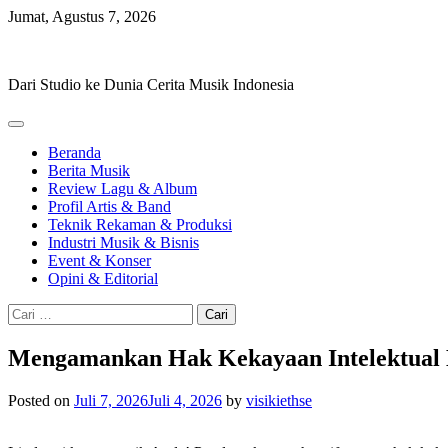
Skip
Jumat, Agustus 7, 2026
to
Hevisike
content
Dari Studio ke Dunia Cerita Musik Indonesia
Beranda
Berita Musik
Review Lagu & Album
Profil Artis & Band
Teknik Rekaman & Produksi
Industri Musik & Bisnis
Event & Konser
Opini & Editorial
Cari
untuk:
Mengamankan Hak Kekayaan Intelektual M
Posted on
Juli 7, 2026
Juli 4, 2026
by
visikiethse