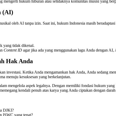
ng mengerti hukum hiburan atau setidaknya komunitas musisi yang ber
 (AI)
sikal oleh AI tanpa izin. Saat ini, hukum Indonesia masih beradaptasi
k yang tidak dikenal.
kan
Content ID
agar jika ada yang menggunakan lagu Anda dengan AI, 
lah Hak Anda
inkan investasi. Ketika Anda mengamankan hak Anda, Anda sedang men
rtama menuju kesuksesan yang berkelanjutan.
s dalam mengelola aspek legalnya. Dengan memiliki fondasi hukum yang
ap memegang kendali penuh atas karya yang Anda ciptakan dengan darah 
ta DJKI?
an ISWC yang tepat?