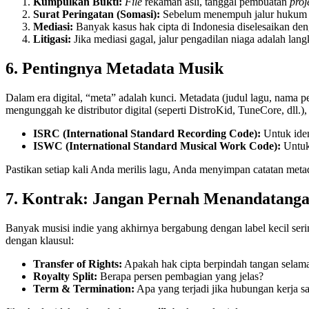
Kumpulkan Bukti:
File
rekaman asli, tanggal pembuatan
proje
Surat Peringatan (Somasi):
Sebelum menempuh jalur hukum ya
Mediasi:
Banyak kasus hak cipta di Indonesia diselesaikan deng
Litigasi:
Jika mediasi gagal, jalur pengadilan niaga adalah lang
6. Pentingnya Metadata Musik
Dalam era digital, “meta” adalah kunci. Metadata (judul lagu, nama 
mengunggah ke distributor digital (seperti DistroKid, TuneCore, dll.
ISRC (International Standard Recording Code):
Untuk iden
ISWC (International Standard Musical Work Code):
Untuk 
Pastikan setiap kali Anda merilis lagu, Anda menyimpan catatan meta
7. Kontrak: Jangan Pernah Menandatang
Banyak musisi indie yang akhirnya bergabung dengan label kecil ser
dengan klausul:
Transfer of Rights:
Apakah hak cipta berpindah tangan selaman
Royalty Split:
Berapa persen pembagian yang jelas?
Term & Termination:
Apa yang terjadi jika hubungan kerja s