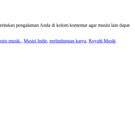
Ceritakan pengalaman Anda di kolom komentar agar musisi lain dapat
snis musik.
,
Musisi Indie
,
perlindungan karya
,
Royalti Musik