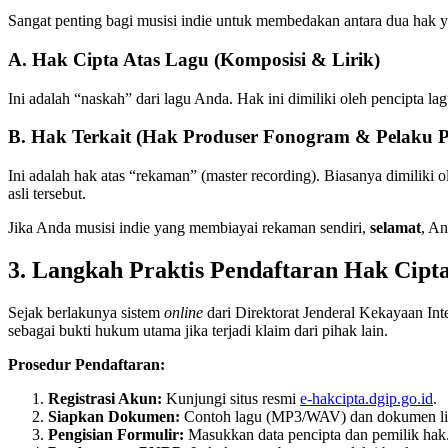
Sangat penting bagi musisi indie untuk membedakan antara dua hak 
A. Hak Cipta Atas Lagu (Komposisi & Lirik)
Ini adalah “naskah” dari lagu Anda. Hak ini dimiliki oleh pencipta la
B. Hak Terkait (Hak Produser Fonogram & Pelaku 
Ini adalah hak atas “rekaman” (master recording). Biasanya dimiliki o
asli tersebut.
Jika Anda musisi indie yang membiayai rekaman sendiri,
selamat
, A
3. Langkah Praktis Pendaftaran Hak Cipta
Sejak berlakunya sistem
online
dari Direktorat Jenderal Kekayaan Inte
sebagai bukti hukum utama jika terjadi klaim dari pihak lain.
Prosedur Pendaftaran:
Registrasi Akun:
Kunjungi situs resmi
e-hakcipta.dgip.go.id
.
Siapkan Dokumen:
Contoh lagu (MP3/WAV) dan dokumen liri
Pengisian Formulir:
Masukkan data pencipta dan pemilik hak. 