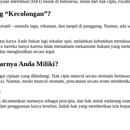
 intelektual (HKI) musik di Indonesia, mulai dari hak cipta, royalti,
ng “Kecolongan”?
s kreatif—menulis lagu, rekaman, dan tampil di panggung. Namun, ada 
tas karya Anda bukan lagi sekadar opsi, melainkan kebutuhan mendas
arya mereka hanya karena tidak memahami mekanisme hukum yang melind
an menghasilkan secara legal.
arnya Anda Miliki?
ai ciptaan yang dilindungi. Hak cipta muncul secara otomatis berdasa
iknya). Namun, meski muncul otomatis, pencatatan secara resmi memberi
:
 dicantumkan namanya sebagai pencipta, dan hak untuk melarang oran
ari penggunaan karya tersebut. Inilah hak yang memberikan izin kep