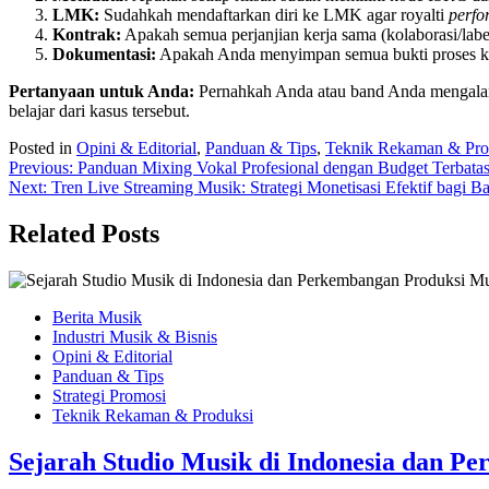
LMK:
Sudahkah mendaftarkan diri ke LMK agar royalti
perfo
Kontrak:
Apakah semua perjanjian kerja sama (kolaborasi/label)
Dokumentasi:
Apakah Anda menyimpan semua bukti proses kreat
Pertanyaan untuk Anda:
Pernahkah Anda atau band Anda mengalami k
belajar dari kasus tersebut.
Posted in
Opini & Editorial
,
Panduan & Tips
,
Teknik Rekaman & Pro
Navigasi
Previous:
Panduan Mixing Vokal Profesional dengan Budget Terbatas:
Next:
Tren Live Streaming Musik: Strategi Monetisasi Efektif bagi B
pos
Related Posts
Berita Musik
Industri Musik & Bisnis
Opini & Editorial
Panduan & Tips
Strategi Promosi
Teknik Rekaman & Produksi
Sejarah Studio Musik di Indonesia dan 