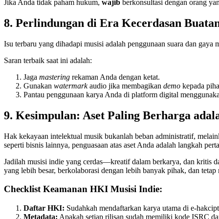
Jika Anda tidak paham hukum,
wajib
berkonsultasi dengan orang ya
8. Perlindungan di Era Kecerdasan Buatan
Isu terbaru yang dihadapi musisi adalah penggunaan suara dan gaya mu
Saran terbaik saat ini adalah:
Jaga
mastering
rekaman Anda dengan ketat.
Gunakan
watermark
audio jika membagikan
demo
kepada piha
Pantau penggunaan karya Anda di platform digital mengguna
9. Kesimpulan: Aset Paling Berharga ada
Hak kekayaan intelektual musik bukanlah beban administratif, mela
seperti bisnis lainnya, penguasaan atas aset Anda adalah langkah pe
Jadilah musisi indie yang cerdas—kreatif dalam berkarya, dan kriti
yang lebih besar, berkolaborasi dengan lebih banyak pihak, dan tet
Checklist Keamanan HKI Musisi Indie:
Daftar HKI:
Sudahkah mendaftarkan karya utama di e-hakcip
Metadata:
Apakah setiap rilisan sudah memiliki kode ISRC d