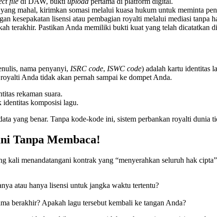
ct file
di DAW, bukti
upload
pertama di platform digital.
ng mahal, kirimkan somasi melalui kuasa hukum untuk meminta pengh
an kesepakatan lisensi atau pembagian royalti melalui mediasi tanpa h
kah terakhir. Pastikan Anda memiliki bukti kuat yang telah dicatatkan d
penulis, nama penyanyi,
ISRC code
,
ISWC code
) adalah kartu identitas 
), royalti Anda tidak akan pernah sampai ke dompet Anda.
titas rekaman suara.
identitas komposisi lagu.
data yang benar. Tanpa kode-kode ini, sistem perbankan royalti dunia 
ani Tanpa Membaca!
ing kali menandatangani kontrak yang “menyerahkan seluruh hak cipta”
ya atau hanya lisensi untuk jangka waktu tertentu?
ama berakhir? Apakah lagu tersebut kembali ke tangan Anda?