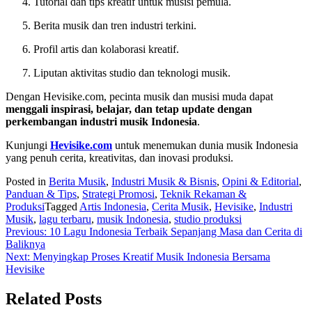
Tutorial dan tips kreatif untuk musisi pemula.
Berita musik dan tren industri terkini.
Profil artis dan kolaborasi kreatif.
Liputan aktivitas studio dan teknologi musik.
Dengan Hevisike.com, pecinta musik dan musisi muda dapat
menggali inspirasi, belajar, dan tetap update dengan
perkembangan industri musik Indonesia
.
Kunjungi
Hevisike.com
untuk menemukan dunia musik Indonesia
yang penuh cerita, kreativitas, dan inovasi produksi.
Posted in
Berita Musik
,
Industri Musik & Bisnis
,
Opini & Editorial
,
Panduan & Tips
,
Strategi Promosi
,
Teknik Rekaman &
Produksi
Tagged
Artis Indonesia
,
Cerita Musik
,
Hevisike
,
Industri
Musik
,
lagu terbaru
,
musik Indonesia
,
studio produksi
Navigasi
Previous:
10 Lagu Indonesia Terbaik Sepanjang Masa dan Cerita di
Baliknya
pos
Next:
Menyingkap Proses Kreatif Musik Indonesia Bersama
Hevisike
Related Posts