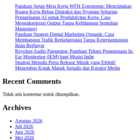
Panduan Setup Meja Kerja WFH Ergonomis: Menciptakan
Ruang Kerja Bebas Distraksi dan Nyaman Seharian
Pemanfaatan AI untuk Produktivitas Kerja: Cara
Mengakselerasi Output Tanpa Kehilangan Sentuhan
Manusiawi
Panduan Strategi Digital Marketing Organik: Cara
Membangun Trafik Berkelanjutan Tanpa Ketergantungan
Iklan Berbayar
Revolusi Audio Panggung: Panduan Teknis Penggunaan In-
Ear Monitoring (IEM) bagi Musisi Indie
Strategi Menulis Press Release Musik yang Efektif:
Menembus Kotak Masuk Jurnalis dan Kurator Media
Recent Comments
Tidak ada komentar untuk ditampilkan.
Archives
Agustus 2026
Juli 2026
Juni 2026
Mei 2026