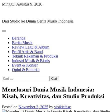
Skip
Minggu, Agustus 9, 2026
to
Hevisike
content
Dari Studio ke Dunia Cerita Musik Indonesia
Beranda
Berita Musik
Review Lagu & Album
Profil Artis & Band
Teknik Rekaman & Produksi
Industri Musik & Bisnis
Event & Konser
Opini & Editorial
Cari
untuk:
Menelusuri Dunia Musik Indonesia:
Kisah, Kreativitas, dan Studio Produksi
Posted on
November 2, 2025
by
visikiethse