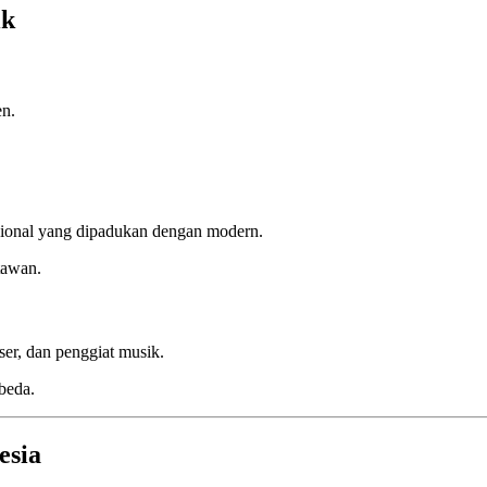
ik
en.
.
isional yang dipadukan dengan modern.
tawan.
er, dan penggiat musik.
beda.
esia