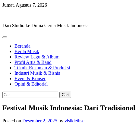
Skip
Jumat, Agustus 7, 2026
to
Hevisike
content
Dari Studio ke Dunia Cerita Musik Indonesia
Beranda
Berita Musik
Review Lagu & Album
Profil Artis & Band
Teknik Rekaman & Produksi
Industri Musik & Bisnis
Event & Konser
Opini & Editorial
Cari
untuk:
Festival Musik Indonesia: Dari Tradisiona
Posted on
Desember 2, 2025
by
visikiethse