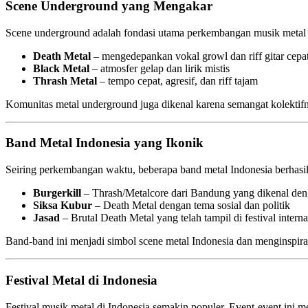
Scene Underground yang Mengakar
Scene underground adalah fondasi utama perkembangan musik metal d
Death Metal
– mengedepankan vokal growl dan riff gitar cepa
Black Metal
– atmosfer gelap dan lirik mistis
Thrash Metal
– tempo cepat, agresif, dan riff tajam
Komunitas metal underground juga dikenal karena semangat kolekti
Band Metal Indonesia yang Ikonik
Seiring perkembangan waktu, beberapa band metal Indonesia berhasi
Burgerkill
– Thrash/Metalcore dari Bandung yang dikenal dengan 
Siksa Kubur
– Death Metal dengan tema sosial dan politik
Jasad
– Brutal Death Metal yang telah tampil di festival interna
Band-band ini menjadi simbol scene metal Indonesia dan menginspiras
Festival Metal di Indonesia
Festival musik metal di Indonesia semakin populer. Event-event ini