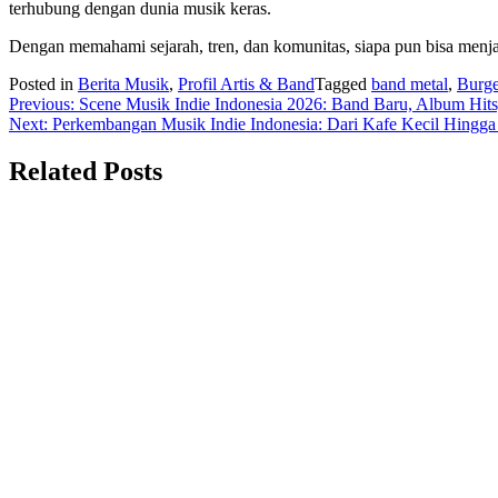
terhubung dengan dunia musik keras.
Dengan memahami sejarah, tren, dan komunitas, siapa pun bisa menja
Posted in
Berita Musik
,
Profil Artis & Band
Tagged
band metal
,
Burge
Navigasi
Previous:
Scene Musik Indie Indonesia 2026: Band Baru, Album Hits,
Next:
Perkembangan Musik Indie Indonesia: Dari Kafe Kecil Hingg
pos
Related Posts