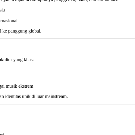
sia
rnasional
al ke panggung global.
bkultur yang khas:
gai musik ekstrem
identitas unik di luar mainstream.