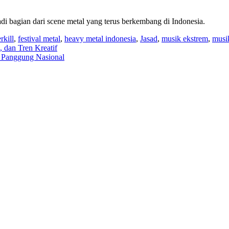
di bagian dari scene metal yang terus berkembang di Indonesia.
rkill
,
festival metal
,
heavy metal indonesia
,
Jasad
,
musik ekstrem
,
musi
 dan Tren Kreatif
a Panggung Nasional