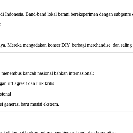
i Indonesia. Band-band lokal berani bereksperimen dengan subgenre ek
t
fnya. Mereka mengadakan konser DIY, berbagi merchandise, dan salin
l menembus kancah nasional bahkan internasional:
riff agresif dan lirik kritis
sional
i generasi baru musisi ekstrem.
 menjadi tempat berkumpulnya penggemar, band, dan komunitas: