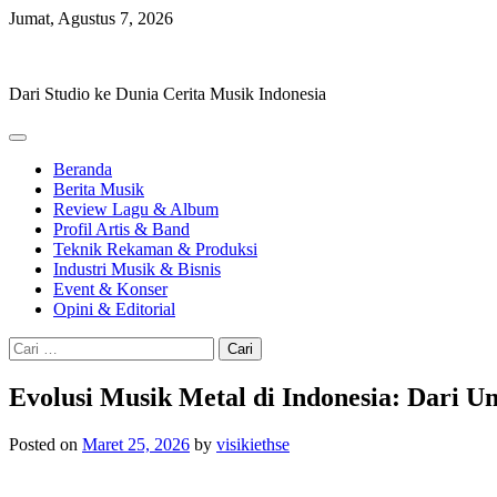
Skip
Jumat, Agustus 7, 2026
to
Hevisike
content
Dari Studio ke Dunia Cerita Musik Indonesia
Beranda
Berita Musik
Review Lagu & Album
Profil Artis & Band
Teknik Rekaman & Produksi
Industri Musik & Bisnis
Event & Konser
Opini & Editorial
Cari
untuk:
Evolusi Musik Metal di Indonesia: Dari 
Posted on
Maret 25, 2026
by
visikiethse