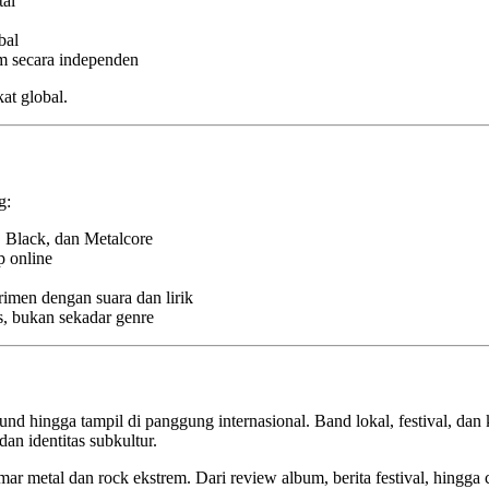
tal
bal
m secara independen
at global.
g:
, Black, dan Metalcore
 online
rimen dengan suara dan lirik
, bukan sekadar genre
ound hingga tampil di panggung internasional. Band lokal, festival, d
an identitas subkultur.
ar metal dan rock ekstrem. Dari review album, berita festival, hingga