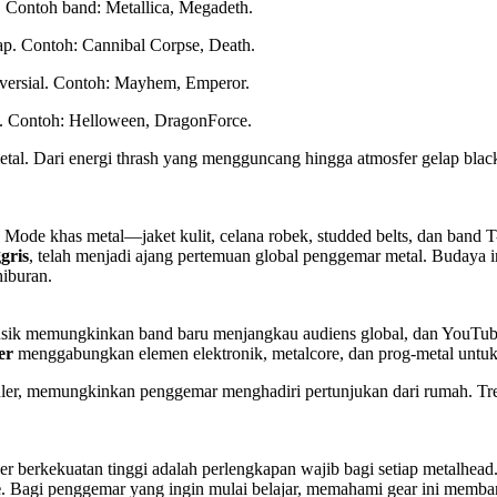
s. Contoh band: Metallica, Megadeth.
ap. Contoh: Cannibal Corpse, Death.
troversial. Contoh: Mayhem, Emperor.
gi. Contoh: Helloween, DragonForce.
l. Dari energi thrash yang mengguncang hingga atmosfer gelap black 
. Mode khas metal—jaket kulit, celana robek, studded belts, dan band T
gris
, telah menjadi ajang pertemuan global penggemar metal. Budaya i
iburan.
musik memungkinkan band baru menjangkau audiens global, dan YouTube,
er
menggabungkan elemen elektronik, metalcore, dan prog-metal untuk 
populer, memungkinkan penggemar menghadiri pertunjukan dari rumah. Tr
ier berkekuatan tinggi adalah perlengkapan wajib bagi setiap metalhea
e
. Bagi penggemar yang ingin mulai belajar, memahami gear ini memba