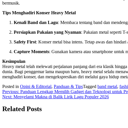
bermusik.
Tips Menghadiri Konser Heavy Metal
Kenali Band dan Lagu
: Membaca tentang band dan mendenga
Persiapkan Pakaian yang Nyaman
: Pakaian metal seperti T-
Safety First
: Konser metal bisa intens. Tetap awas dan hindari ar
Capture Moments
: Gunakan kamera atau smartphone untuk 
Kesimpulan
Heavy metal telah melewati perjalanan panjang dari era klasik hingga
dunia. Bagi penggemar lama maupun baru, heavy metal selalu menawark
menghadiri konser, dan mengekspresikan diri melalui gaya hidup meta
Posted in
Opini & Editorial
,
Panduan & Tips
Tagged
band metal
,
fash
Navigasi
Previous:
Panduan Lengkap Memilih Gadget dan Teknologi untuk Pr
Next:
Menyelami Makna di Balik Lirik Lagu Populer 2026
pos
Related Posts