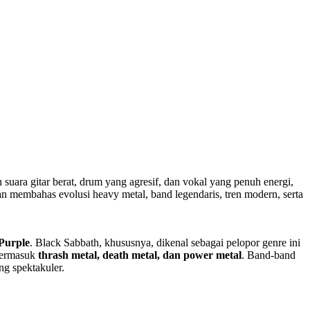
uara gitar berat, drum yang agresif, dan vokal yang penuh energi,
akan membahas evolusi heavy metal, band legendaris, tren modern, serta
Purple
. Black Sabbath, khususnya, dikenal sebagai pelopor genre ini
 termasuk
thrash metal, death metal, dan power metal
. Band-band
g spektakuler.