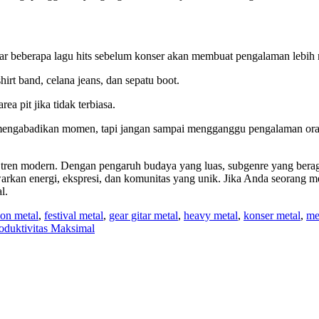
r beberapa lagu hits sebelum konser akan membuat pengalaman lebi
shirt band, celana jeans, dan sepatu boot.
ea pit jika tidak terbiasa.
mengabadikan momen, tapi jangan sampai mengganggu pengalaman oran
 tren modern. Dengan pengaruh budaya yang luas, subgenre yang beragam,
an energi, ekspresi, dan komunitas yang unik. Jika Anda seorang meta
l.
ion metal
,
festival metal
,
gear gitar metal
,
heavy metal
,
konser metal
,
met
oduktivitas Maksimal