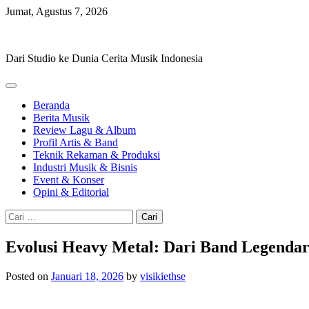
Skip
Jumat, Agustus 7, 2026
to
Hevisike
content
Dari Studio ke Dunia Cerita Musik Indonesia
Beranda
Berita Musik
Review Lagu & Album
Profil Artis & Band
Teknik Rekaman & Produksi
Industri Musik & Bisnis
Event & Konser
Opini & Editorial
Cari
untuk:
Evolusi Heavy Metal: Dari Band Legenda
Posted on
Januari 18, 2026
by
visikiethse