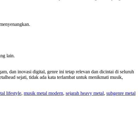
h menyenangkan.
g lain.
 dan inovasi digital, genre ini tetap relevan dan dicintai di seluruh
lhead sejati, tidak ada kata terlambat untuk menikmati musik,
al lifestyle
,
musik metal modern
,
sejarah heavy metal
,
subgenre metal