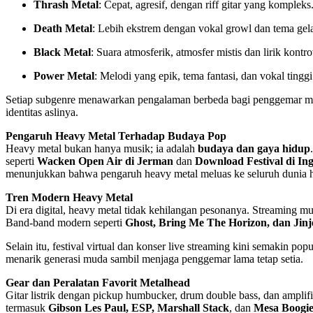
Thrash Metal
: Cepat, agresif, dengan riff gitar yang komplek
Death Metal
: Lebih ekstrem dengan vokal growl dan tema gel
Black Metal
: Suara atmosferik, atmosfer mistis dan lirik kon
Power Metal
: Melodi yang epik, tema fantasi, dan vokal ting
Setiap subgenre menawarkan pengalaman berbeda bagi penggemar meta
identitas aslinya.
Pengaruh Heavy Metal Terhadap Budaya Pop
Heavy metal bukan hanya musik; ia adalah
budaya dan gaya hidup
seperti
Wacken Open Air di Jerman
dan
Download Festival di Ing
menunjukkan bahwa pengaruh heavy metal meluas ke seluruh dunia h
Tren Modern Heavy Metal
Di era digital, heavy metal tidak kehilangan pesonanya. Streaming 
Band-band modern seperti
Ghost, Bring Me The Horizon, dan Jinj
Selain itu, festival virtual dan konser live streaming kini semakin 
menarik generasi muda sambil menjaga penggemar lama tetap setia.
Gear dan Peralatan Favorit Metalhead
Gitar listrik dengan pickup humbucker, drum double bass, dan amplif
termasuk
Gibson Les Paul, ESP, Marshall Stack
, dan
Mesa Boogi