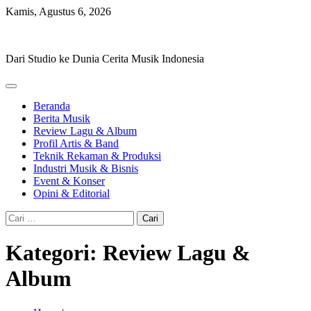
Skip
Kamis, Agustus 6, 2026
to
Hevisike
content
Dari Studio ke Dunia Cerita Musik Indonesia
Beranda
Berita Musik
Review Lagu & Album
Profil Artis & Band
Teknik Rekaman & Produksi
Industri Musik & Bisnis
Event & Konser
Opini & Editorial
Cari
untuk:
Kategori:
Review Lagu &
Album