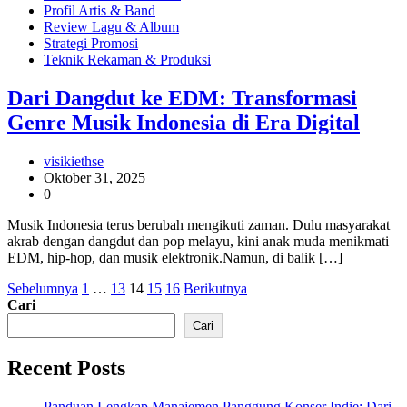
Profil Artis & Band
Review Lagu & Album
Strategi Promosi
Teknik Rekaman & Produksi
Dari Dangdut ke EDM: Transformasi
Genre Musik Indonesia di Era Digital
visikiethse
Oktober 31, 2025
0
Musik Indonesia terus berubah mengikuti zaman. Dulu masyarakat
akrab dengan dangdut dan pop melayu, kini anak muda menikmati
EDM, hip-hop, dan musik elektronik.Namun, di balik […]
Paginasi
Sebelumnya
1
…
13
14
15
16
Berikutnya
Cari
pos
Cari
Recent Posts
Panduan Lengkap Manajemen Panggung Konser Indie: Dari