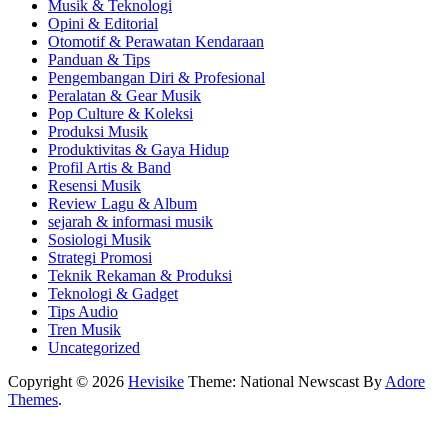
Musik & Teknologi
Opini & Editorial
Otomotif & Perawatan Kendaraan
Panduan & Tips
Pengembangan Diri & Profesional
Peralatan & Gear Musik
Pop Culture & Koleksi
Produksi Musik
Produktivitas & Gaya Hidup
Profil Artis & Band
Resensi Musik
Review Lagu & Album
sejarah & informasi musik
Sosiologi Musik
Strategi Promosi
Teknik Rekaman & Produksi
Teknologi & Gadget
Tips Audio
Tren Musik
Uncategorized
Copyright © 2026
Hevisike
Theme: National Newscast By
Adore
Themes
.