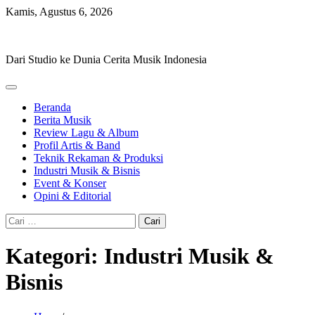
Skip
Kamis, Agustus 6, 2026
to
Hevisike
content
Dari Studio ke Dunia Cerita Musik Indonesia
Beranda
Berita Musik
Review Lagu & Album
Profil Artis & Band
Teknik Rekaman & Produksi
Industri Musik & Bisnis
Event & Konser
Opini & Editorial
Cari
untuk:
Kategori:
Industri Musik &
Bisnis