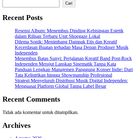
pos
Cari
Recent Posts
Resensi Album: Menembus Dinding Kebisingan Estetik
dalam Rilisan Terbaru Unit Shoegaze Lokal
Dilema Sonik: Menimbang Dampak Etis dan Kreatif
Kecerdasan Buatan terhadap Masa Depan Produser Musik
Independen
Menembus Batas Sunyi: Perjalanan Kreatif Band Post-Rock
Independen Merajut Lanskap Sinematik Tanpa Kata
Panduan Lengkap Manajemen Panggung Konser Indie: Dari
Tata Kelistrikan hingga Showmanship Profesional
Strategi Menyeluruh Distribusi Musik Digital Independen:
Menguasai Platform Global Tanpa Label Besar
Recent Comments
Tidak ada komentar untuk ditampilkan.
Archives