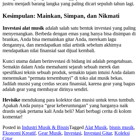
justru menjadi barang langka yang paling dicari sepuluh tahun lagi.
Kesimpulan: Mainkan, Simpan, dan Nikmati
Investasi alat musik
adalah salah satu bentuk investasi yang paling
menyenangkan. Berbeda dengan emas yang hanya bisa disimpan di
brankas, Anda bisa memainkan gitar Anda, merekam lagu
dengannya, dan mendapatkan nilai artistik sebelum akhirnya
mendapatkan nilai finansial saat dijual kembali.
Kunci utama dalam berinvestasi di bidang ini adalah pengetahuan.
Semakin dalam Anda memahami sejarah sebuah merek dan
spesifikasi teknis sebuah produk, semakin tajam intuisi Anda dalam
menemukan “permata tersembunyi” di toko alat musik bekas.
Jadilah musisi yang cerdas secara finansial, karena gear yang bagus
adalah gear yang membayar dirinya sendiri.
Hevisike
mendukung para kolektor dan musisi untuk terus tumbuh.
Apakah Anda punya “gear keberuntungan” yang harganya naik
drastis sejak pertama kali Anda beli? Mari berbagi cerita di kolom
komentar!
Posted in
Industri Musik & Bisnis
Tagged
Alat Musik
,
bisnis musik
,
Ekonomi Kreatif
,
Gear Musik
,
Investasi
,
Investasi Gitar
,
Koleksi
Gitar