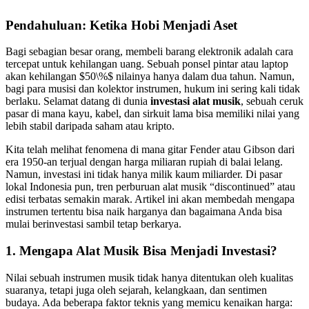
Pendahuluan: Ketika Hobi Menjadi Aset
Bagi sebagian besar orang, membeli barang elektronik adalah cara
tercepat untuk kehilangan uang. Sebuah ponsel pintar atau laptop
akan kehilangan $50\%$ nilainya hanya dalam dua tahun. Namun,
bagi para musisi dan kolektor instrumen, hukum ini sering kali tidak
berlaku. Selamat datang di dunia
investasi alat musik
, sebuah ceruk
pasar di mana kayu, kabel, dan sirkuit lama bisa memiliki nilai yang
lebih stabil daripada saham atau kripto.
Kita telah melihat fenomena di mana gitar Fender atau Gibson dari
era 1950-an terjual dengan harga miliaran rupiah di balai lelang.
Namun, investasi ini tidak hanya milik kaum miliarder. Di pasar
lokal Indonesia pun, tren perburuan alat musik “discontinued” atau
edisi terbatas semakin marak. Artikel ini akan membedah mengapa
instrumen tertentu bisa naik harganya dan bagaimana Anda bisa
mulai berinvestasi sambil tetap berkarya.
1. Mengapa Alat Musik Bisa Menjadi Investasi?
Nilai sebuah instrumen musik tidak hanya ditentukan oleh kualitas
suaranya, tetapi juga oleh sejarah, kelangkaan, dan sentimen
budaya. Ada beberapa faktor teknis yang memicu kenaikan harga: