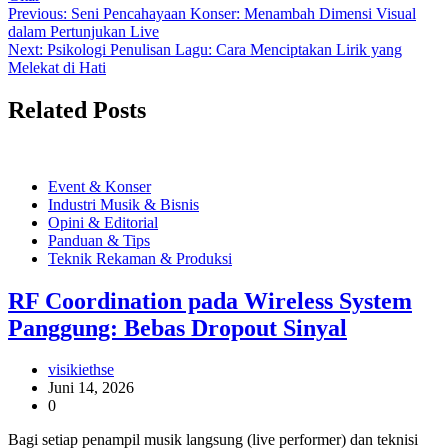
Navigasi
Previous:
Seni Pencahayaan Konser: Menambah Dimensi Visual
dalam Pertunjukan Live
pos
Next:
Psikologi Penulisan Lagu: Cara Menciptakan Lirik yang
Melekat di Hati
Related Posts
Event & Konser
Industri Musik & Bisnis
Opini & Editorial
Panduan & Tips
Teknik Rekaman & Produksi
RF Coordination pada Wireless System
Panggung: Bebas Dropout Sinyal
visikiethse
Juni 14, 2026
0
Bagi setiap penampil musik langsung (live performer) dan teknisi