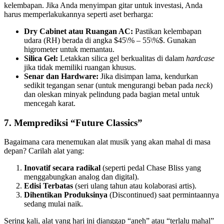
kelembapan. Jika Anda menyimpan gitar untuk investasi, Anda
harus memperlakukannya seperti aset berharga:
Dry Cabinet atau Ruangan AC:
Pastikan kelembapan
udara (RH) berada di angka $45\% – 55\%$. Gunakan
higrometer untuk memantau.
Silica Gel:
Letakkan silica gel berkualitas di dalam
hardcase
jika tidak memiliki ruangan khusus.
Senar dan Hardware:
Jika disimpan lama, kendurkan
sedikit tegangan senar (untuk mengurangi beban pada
neck
)
dan oleskan minyak pelindung pada bagian metal untuk
mencegah karat.
7. Memprediksi “Future Classics”
Bagaimana cara menemukan alat musik yang akan mahal di masa
depan? Carilah alat yang:
Inovatif secara radikal
(seperti pedal Chase Bliss yang
menggabungkan analog dan digital).
Edisi Terbatas
(seri ulang tahun atau kolaborasi artis).
Dihentikan Produksinya
(Discontinued) saat permintaannya
sedang mulai naik.
Sering kali, alat yang hari ini dianggap “aneh” atau “terlalu mahal”