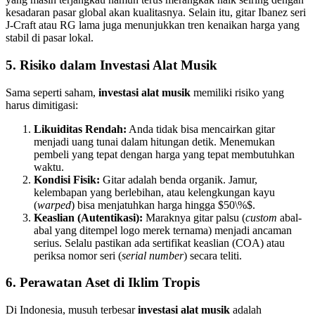
kesadaran pasar global akan kualitasnya. Selain itu, gitar Ibanez seri
J-Craft atau RG lama juga menunjukkan tren kenaikan harga yang
stabil di pasar lokal.
5. Risiko dalam Investasi Alat Musik
Sama seperti saham,
investasi alat musik
memiliki risiko yang
harus dimitigasi:
Likuiditas Rendah:
Anda tidak bisa mencairkan gitar
menjadi uang tunai dalam hitungan detik. Menemukan
pembeli yang tepat dengan harga yang tepat membutuhkan
waktu.
Kondisi Fisik:
Gitar adalah benda organik. Jamur,
kelembapan yang berlebihan, atau kelengkungan kayu
(
warped
) bisa menjatuhkan harga hingga $50\%$.
Keaslian (Autentikasi):
Maraknya gitar palsu (
custom
abal-
abal yang ditempel logo merek ternama) menjadi ancaman
serius. Selalu pastikan ada sertifikat keaslian (COA) atau
periksa nomor seri (
serial number
) secara teliti.
6. Perawatan Aset di Iklim Tropis
Di Indonesia, musuh terbesar
investasi alat musik
adalah