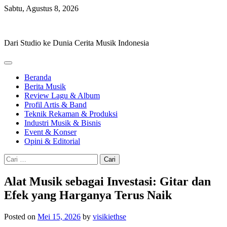
Skip
Sabtu, Agustus 8, 2026
to
Hevisike
content
Dari Studio ke Dunia Cerita Musik Indonesia
Beranda
Berita Musik
Review Lagu & Album
Profil Artis & Band
Teknik Rekaman & Produksi
Industri Musik & Bisnis
Event & Konser
Opini & Editorial
Cari
untuk:
Alat Musik sebagai Investasi: Gitar dan
Efek yang Harganya Terus Naik
Posted on
Mei 15, 2026
by
visikiethse