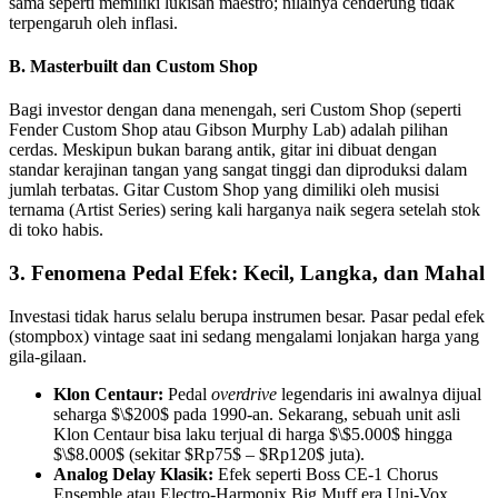
sama seperti memiliki lukisan maestro; nilainya cenderung tidak
terpengaruh oleh inflasi.
B. Masterbuilt dan Custom Shop
Bagi investor dengan dana menengah, seri Custom Shop (seperti
Fender Custom Shop atau Gibson Murphy Lab) adalah pilihan
cerdas. Meskipun bukan barang antik, gitar ini dibuat dengan
standar kerajinan tangan yang sangat tinggi dan diproduksi dalam
jumlah terbatas. Gitar Custom Shop yang dimiliki oleh musisi
ternama (Artist Series) sering kali harganya naik segera setelah stok
di toko habis.
3. Fenomena Pedal Efek: Kecil, Langka, dan Mahal
Investasi tidak harus selalu berupa instrumen besar. Pasar pedal efek
(stompbox) vintage saat ini sedang mengalami lonjakan harga yang
gila-gilaan.
Klon Centaur:
Pedal
overdrive
legendaris ini awalnya dijual
seharga $\$200$ pada 1990-an. Sekarang, sebuah unit asli
Klon Centaur bisa laku terjual di harga $\$5.000$ hingga
$\$8.000$ (sekitar $Rp75$ – $Rp120$ juta).
Analog Delay Klasik:
Efek seperti Boss CE-1 Chorus
Ensemble atau Electro-Harmonix Big Muff era Uni-Vox