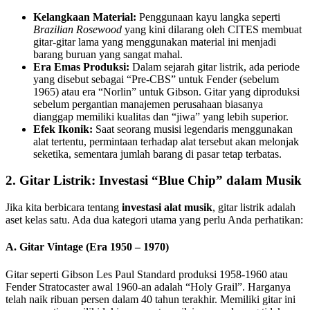
Kelangkaan Material:
Penggunaan kayu langka seperti
Brazilian Rosewood
yang kini dilarang oleh CITES membuat
gitar-gitar lama yang menggunakan material ini menjadi
barang buruan yang sangat mahal.
Era Emas Produksi:
Dalam sejarah gitar listrik, ada periode
yang disebut sebagai “Pre-CBS” untuk Fender (sebelum
1965) atau era “Norlin” untuk Gibson. Gitar yang diproduksi
sebelum pergantian manajemen perusahaan biasanya
dianggap memiliki kualitas dan “jiwa” yang lebih superior.
Efek Ikonik:
Saat seorang musisi legendaris menggunakan
alat tertentu, permintaan terhadap alat tersebut akan melonjak
seketika, sementara jumlah barang di pasar tetap terbatas.
2. Gitar Listrik: Investasi “Blue Chip” dalam Musik
Jika kita berbicara tentang
investasi alat musik
, gitar listrik adalah
aset kelas satu. Ada dua kategori utama yang perlu Anda perhatikan:
A. Gitar Vintage (Era 1950 – 1970)
Gitar seperti Gibson Les Paul Standard produksi 1958-1960 atau
Fender Stratocaster awal 1960-an adalah “Holy Grail”. Harganya
telah naik ribuan persen dalam 40 tahun terakhir. Memiliki gitar ini