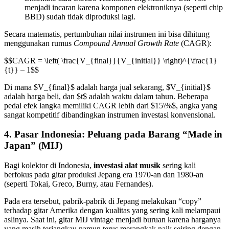
menjadi incaran karena komponen elektroniknya (seperti chip
BBD) sudah tidak diproduksi lagi.
Secara matematis, pertumbuhan nilai instrumen ini bisa dihitung
menggunakan rumus
Compound Annual Growth Rate
(CAGR):
$$CAGR = \left( \frac{V_{final}}{V_{initial}} \right)^{\frac{1}
{t}} – 1$$
Di mana $V_{final}$ adalah harga jual sekarang, $V_{initial}$
adalah harga beli, dan $t$ adalah waktu dalam tahun. Beberapa
pedal efek langka memiliki CAGR lebih dari $15\%$, angka yang
sangat kompetitif dibandingkan instrumen investasi konvensional.
4. Pasar Indonesia: Peluang pada Barang “Made in
Japan” (MIJ)
Bagi kolektor di Indonesia,
investasi alat musik
sering kali
berfokus pada gitar produksi Jepang era 1970-an dan 1980-an
(seperti Tokai, Greco, Burny, atau Fernandes).
Pada era tersebut, pabrik-pabrik di Jepang melakukan “copy”
terhadap gitar Amerika dengan kualitas yang sering kali melampaui
aslinya. Saat ini, gitar MIJ vintage menjadi buruan karena harganya
yang masih terjangkau namun terus merangkak naik seiring dengan