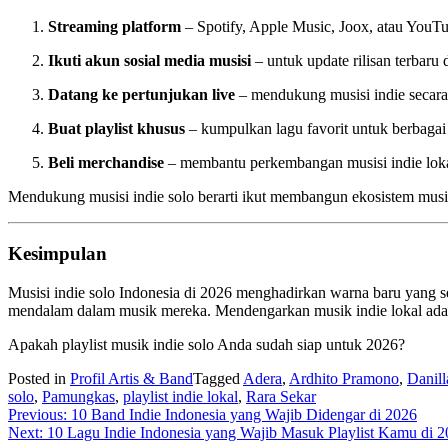
Streaming platform
– Spotify, Apple Music, Joox, atau YouTu
Ikuti akun sosial media musisi
– untuk update rilisan terbaru d
Datang ke pertunjukan live
– mendukung musisi indie secara
Buat playlist khusus
– kumpulkan lagu favorit untuk berbagai
Beli merchandise
– membantu perkembangan musisi indie loka
Mendukung musisi indie solo berarti ikut membangun ekosistem musik 
Kesimpulan
Musisi indie solo Indonesia di 2026 menghadirkan warna baru yang se
mendalam dalam musik mereka. Mendengarkan musik indie lokal adala
Apakah playlist musik indie solo Anda sudah siap untuk 2026?
Posted in
Profil Artis & Band
Tagged
Adera
,
Ardhito Pramono
,
Danill
solo
,
Pamungkas
,
playlist indie lokal
,
Rara Sekar
Navigasi
Previous:
10 Band Indie Indonesia yang Wajib Didengar di 2026
Next:
10 Lagu Indie Indonesia yang Wajib Masuk Playlist Kamu di 
pos