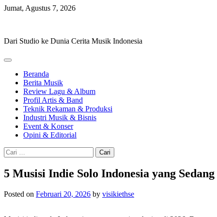
Skip
Jumat, Agustus 7, 2026
to
Hevisike
content
Dari Studio ke Dunia Cerita Musik Indonesia
Beranda
Berita Musik
Review Lagu & Album
Profil Artis & Band
Teknik Rekaman & Produksi
Industri Musik & Bisnis
Event & Konser
Opini & Editorial
Cari
untuk:
5 Musisi Indie Solo Indonesia yang Sedang
Posted on
Februari 20, 2026
by
visikiethse