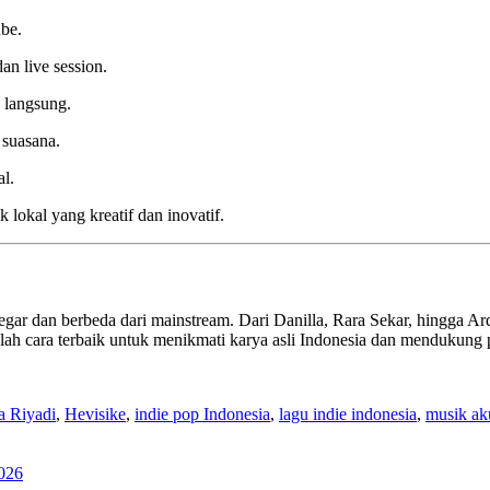
be.
an live session.
 langsung.
 suasana.
l.
lokal yang kreatif dan inovatif.
gar dan berbeda dari mainstream. Dari Danilla, Rara Sekar, hingga Ar
h cara terbaik untuk menikmati karya asli Indonesia dan mendukung 
a Riyadi
,
Hevisike
,
indie pop Indonesia
,
lagu indie indonesia
,
musik ak
2026