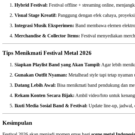
Hybrid Festival:
Festival offline + streaming online, menjangk
Visual Stage Kreatif:
Panggung dengan efek cahaya, proyeksi
Integrasi Musik Eksperimen:
Band membawa elemen elektronik
Merchandise & Collector Items:
Festival menyediakan merchan
Tips Menikmati Festival Metal 2026
Siapkan Playlist Band yang Akan Tampil:
Agar lebih menik
Gunakan Outfit Nyaman:
Metalhead style tapi tetap nyaman
Datang Lebih Awal:
Bisa menikmati band pendukung dan men
Rekam Konten Secara Bijak:
Ambil video/foto untuk kenang
Ikuti Media Sosial Band & Festival:
Update line-up, jadwal,
Kesimpulan
Festival 2026 akan menjadi momen emas bagi
scene metal Indonesi