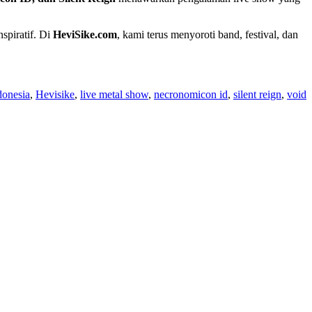
spiratif. Di
HeviSike.com
, kami terus menyoroti band, festival, dan
donesia
,
Hevisike
,
live metal show
,
necronomicon id
,
silent reign
,
void