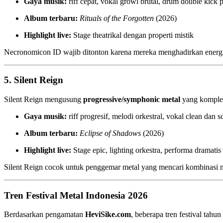
Gaya musik:
riff cepat, vokal growl brutal, drum double kick 
Album terbaru:
Rituals of the Forgotten
(2026)
Highlight live:
Stage theatrikal dengan properti mistik
Necronomicon ID wajib ditonton karena mereka menghadirkan energi 
5.
Silent Reign
Silent Reign mengusung
progressive/symphonic metal
yang komple
Gaya musik:
riff progresif, melodi orkestral, vokal clean dan 
Album terbaru:
Eclipse of Shadows
(2026)
Highlight live:
Stage epic, lighting orkestra, performa dramatis
Silent Reign cocok untuk penggemar metal yang mencari kombinasi m
Tren Festival Metal Indonesia 2026
Berdasarkan pengamatan
HeviSike.com
, beberapa tren festival tahun 