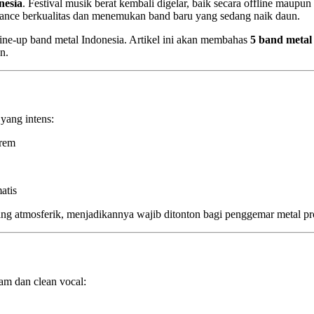
nesia
. Festival musik berat kembali digelar, baik secara offline mau
mance berkualitas dan menemukan band baru yang sedang naik daun.
line-up band metal Indonesia. Artikel ini akan membahas
5 band metal 
n.
yang intens:
trem
atis
ang atmosferik, menjadikannya wajib ditonton bagi penggemar metal pro
m dan clean vocal: