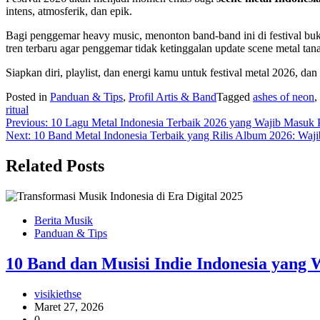
intens, atmosferik, dan epik.
Bagi penggemar heavy music, menonton band-band ini di festival buk
tren terbaru agar penggemar tidak ketinggalan update scene metal tana
Siapkan diri, playlist, dan energi kamu untuk festival metal 2026, da
Posted in
Panduan & Tips
,
Profil Artis & Band
Tagged
ashes of neon
,
ritual
Navigasi
Previous:
10 Lagu Metal Indonesia Terbaik 2026 yang Wajib Masuk 
Next:
10 Band Metal Indonesia Terbaik yang Rilis Album 2026: Wa
pos
Related Posts
Berita Musik
Panduan & Tips
10 Band dan Musisi Indie Indonesia yang 
visikiethse
Maret 27, 2026
0