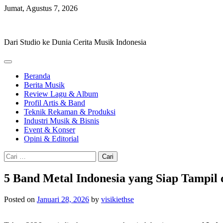
Skip
Jumat, Agustus 7, 2026
to
Hevisike
content
Dari Studio ke Dunia Cerita Musik Indonesia
Beranda
Berita Musik
Review Lagu & Album
Profil Artis & Band
Teknik Rekaman & Produksi
Industri Musik & Bisnis
Event & Konser
Opini & Editorial
Cari
untuk:
5 Band Metal Indonesia yang Siap Tampil d
Posted on
Januari 28, 2026
by
visikiethse