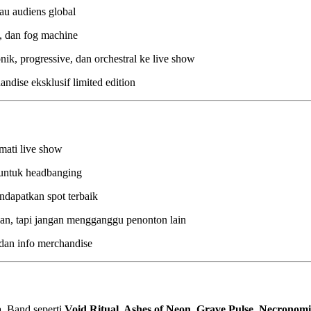
au audiens global
, dan fog machine
, progressive, dan orchestral ke live show
dise eksklusif limited edition
mati live show
 untuk headbanging
dapatkan spot terbaik
an, tapi jangan mengganggu penonton lain
 dan info merchandise
a
. Band seperti
Void Ritual, Ashes of Neon, Grave Pulse, Necronomi