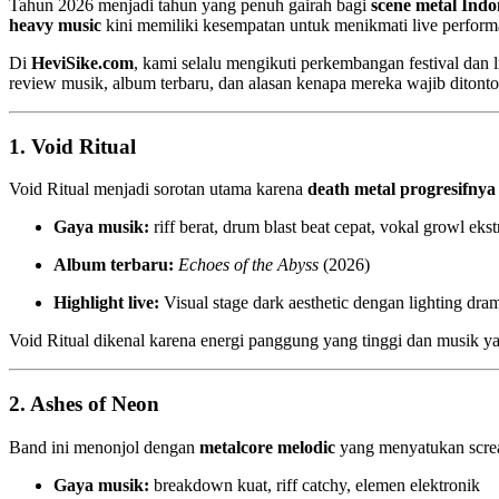
Tahun 2026 menjadi tahun yang penuh gairah bagi
scene metal Indo
heavy music
kini memiliki kesempatan untuk menikmati live perfor
Di
HeviSike.com
, kami selalu mengikuti perkembangan festival dan 
review musik, album terbaru, dan alasan kenapa mereka wajib ditonto
1.
Void Ritual
Void Ritual menjadi sorotan utama karena
death metal progresifnya
Gaya musik:
riff berat, drum blast beat cepat, vokal growl eks
Album terbaru:
Echoes of the Abyss
(2026)
Highlight live:
Visual stage dark aesthetic dengan lighting dram
Void Ritual dikenal karena energi panggung yang tinggi dan musik y
2.
Ashes of Neon
Band ini menonjol dengan
metalcore melodic
yang menyatukan screa
Gaya musik:
breakdown kuat, riff catchy, elemen elektronik