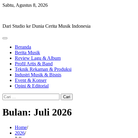
Skip
Sabtu, Agustus 8, 2026
to
Hevisike
content
Dari Studio ke Dunia Cerita Musik Indonesia
Beranda
Berita Musik
Review Lagu & Album
Profil Artis & Band
Teknik Rekaman & Produksi
Industri Musik & Bisnis
Event & Konser
Opini & Editorial
Cari
untuk:
Bulan:
Juli 2026
Home
2026