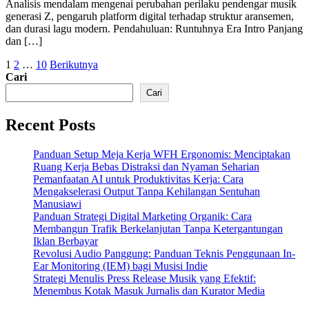
Analisis mendalam mengenai perubahan perilaku pendengar musik
generasi Z, pengaruh platform digital terhadap struktur aransemen,
dan durasi lagu modern. Pendahuluan: Runtuhnya Era Intro Panjang
dan […]
Paginasi
1
2
…
10
Berikutnya
Cari
pos
Cari
Recent Posts
Panduan Setup Meja Kerja WFH Ergonomis: Menciptakan
Ruang Kerja Bebas Distraksi dan Nyaman Seharian
Pemanfaatan AI untuk Produktivitas Kerja: Cara
Mengakselerasi Output Tanpa Kehilangan Sentuhan
Manusiawi
Panduan Strategi Digital Marketing Organik: Cara
Membangun Trafik Berkelanjutan Tanpa Ketergantungan
Iklan Berbayar
Revolusi Audio Panggung: Panduan Teknis Penggunaan In-
Ear Monitoring (IEM) bagi Musisi Indie
Strategi Menulis Press Release Musik yang Efektif:
Menembus Kotak Masuk Jurnalis dan Kurator Media